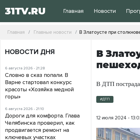
31TV.RU
Главная
Новости
Прог
Главная
Главные новости
В Златоусте при столкнов
НОВОСТИ ДНЯ
В Злато
пешехо
6 августа 2026 - 21:28
Словно в сказ попали. В
Варне стартовал конкурс
В ДТП пострада
красоты «Хозяйка медной
горы»
#ДТП
6 августа 2026 - 21:10
Дороги для комфорта. Глава
12 июля 2024 - 13:0
Челябинска проверил, как
продвигается ремонт на
ключевых участках