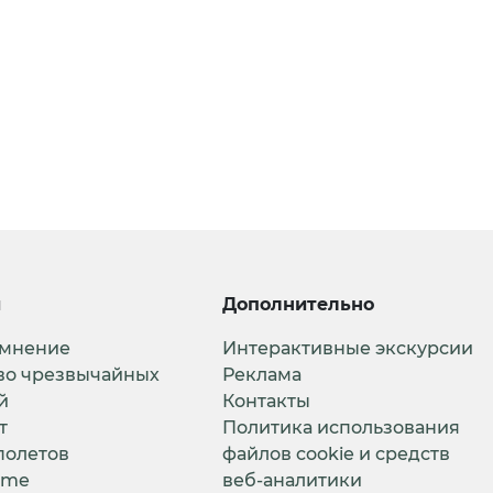
и
Дополнительно
 мнение
Интерактивные экскурсии
во чрезвычайных
Реклама
й
Контакты
т
Политика использования
полетов
файлов cookie и средств
ime
веб-аналитики