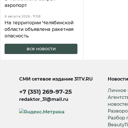
аэропорт
6 августа 2026 - 11:58
На территории Челябинской
области объявлена ракетная
опасность
все новости
СМИ сетевое издание
31TV.RU
Новост
Личное
+7 (351) 269-97-25
Агентст
redaktor_31@mail.ru
новосте
Разворо
Разбор 
BeautyT