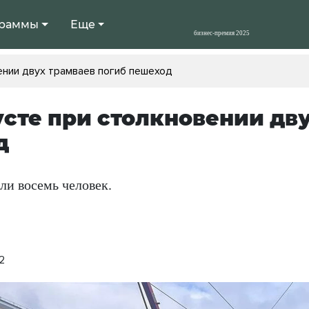
раммы
Еще
ении двух трамваев погиб пешеход
усте при столкновении дв
д
ли восемь человек.
2