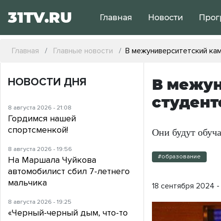
31TV.RU
Главная
Новости
Прог
Главная
Главные новости
В межуниверситетский ка
НОВОСТИ ДНЯ
В межун
студент
8 августа 2026 - 21:08
Гордимся нашей
спортсменкой!
Они будут обуча
8 августа 2026 - 19:56
#образование
На Маршала Чуйкова
автомобилист сбил 7-летнего
мальчика
18 сентября 2024 -
8 августа 2026 - 19:25
«Черный-черный дым, что-то