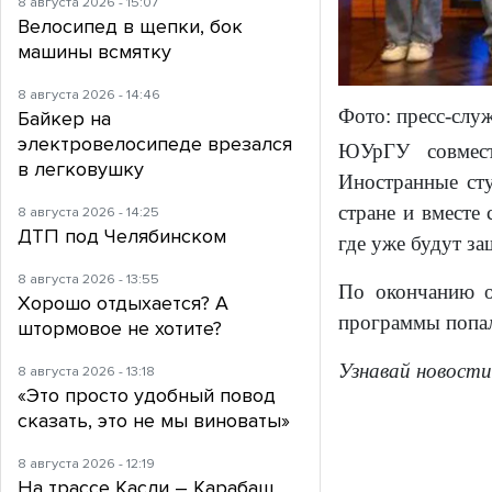
8 августа 2026 - 15:07
Велосипед в щепки, бок
машины всмятку
8 августа 2026 - 14:46
Фото: пресс-сл
Байкер на
электровелосипеде врезался
ЮУрГУ совмест
в легковушку
Иностранные сту
стране и вместе
8 августа 2026 - 14:25
ДТП под Челябинском
где уже будут з
8 августа 2026 - 13:55
По окончанию о
Хорошо отдыхается? А
программы попал
штормовое не хотите?
Узнавай новости
8 августа 2026 - 13:18
«Это просто удобный повод
сказать, это не мы виноваты»
8 августа 2026 - 12:19
На трассе Касли – Карабаш