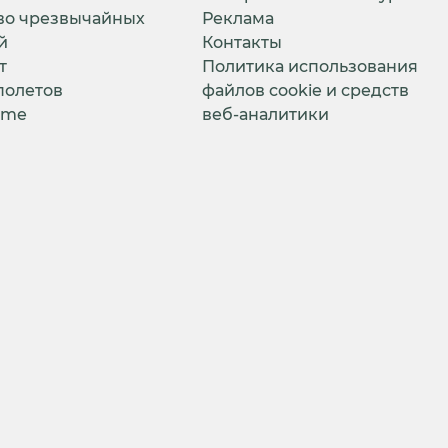
во чрезвычайных
Реклама
й
Контакты
т
Политика использования
полетов
файлов cookie и средств
ime
веб-аналитики