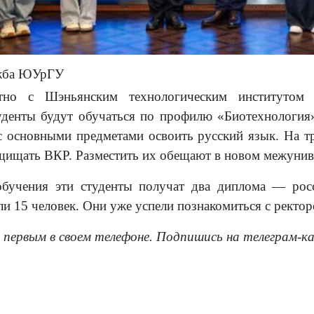
ужба ЮУрГУ
но с Шэньянским технологическим институтом з
денты будут обучаться по профилю «Биотехнология»
 с основными предметами освоить русский язык. На т
ащищать ВКР. Разместить их обещают в новом межунив
бучения эти студенты получат два диплома — росс
и 15 человек. Они уже успели познакомиться с ректо
 первым в своем телефоне. Подпишись на телеграм-к