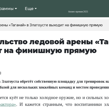
раммы
Еще
рены «Таганай» в Златоусте выходит на финишную прямую
льство ледовой арены «Та
т на финишную прямую
3
Златоуста обретёт собственную площадку для тренировок н
 базой для нескольких хоккейных команд и местом проведени
ется куёт не только холодное оружие, но и сильных х
актора»
. И кажется странным, что воспитанники зл