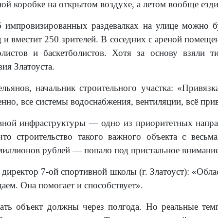
ой коробке на открытом воздухе, а летом вообще езди
 импровизированных раздевалках на улице можно бу
д и вместит 250 зрителей. В соседних с ареной помещ
олистов и баскетболистов. Хотя за основу взяли т
ия Златоуста.
льянов, начальник строительного участка: «Привязк
енно, все системы водоснабжения, вентиляции, всё пр
ивной инфраструктуры — одно из приоритетных напр
 что строительство такого важного объекта с ве
миллионов рублей — попало под пристальное внимание
директор 7-ой спортивной школы (г. Златоуст): «Обла
ем. Она помогает и способствует».
ать объект должны через полгода. Но реальные тем