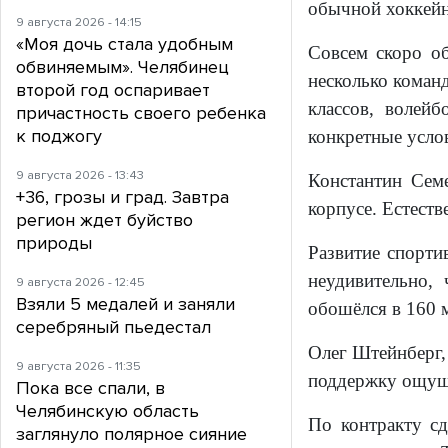
обычной хоккейн
9 августа 2026 - 14:15
«Моя дочь стала удобным
Совсем скоро об
обвиняемым». Челябинец
несколько коман
второй год оспаривает
классов, волейб
причастность своего ребенка
к поджогу
конкретные услов
9 августа 2026 - 13:43
Константин Семе
+36, грозы и град. Завтра
корпусе. Естеств
регион ждет буйство
природы
Развитие спорт
неудивительно,
9 августа 2026 - 12:45
Взяли 5 медалей и заняли
обошёлся в 160 
серебряный пьедестал
Олег Штейнберг, 
9 августа 2026 - 11:35
поддержку ощуща
Пока все спали, в
Челябинскую область
По контракту сд
заглянуло полярное сияние