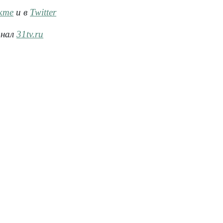
кте
и в
Twitter
анал
31tv.ru