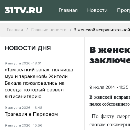
31TV.RU
Главная
Новости
Прог
Главная
Главные новости
В женской исправительной
НОВОСТИ ДНЯ
В женск
заключ
9 августа 2026 - 18:01
«Там жуткий запах, полчища
мух и тараканов!» Жители
Бакала пожаловались на
9 июля 2014 - 11:35
соседа, который развел
антисанитарию
В женской исправ
поясе собственного
9 августа 2026 - 16:48
Трагедия в Парковом
По факту смерт
словам сокамерни
9 августа 2026 - 15:56