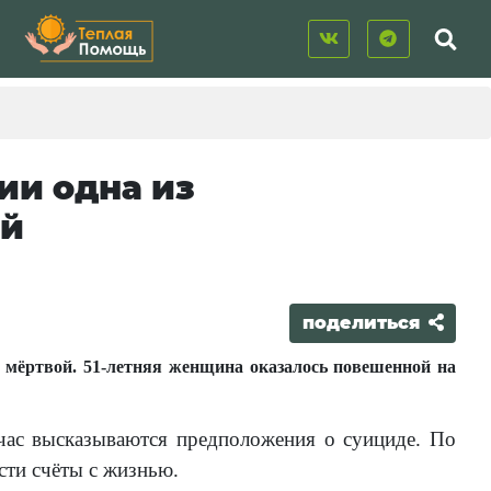
ии одна из
ой
поделиться
 мёртвой. 51-летняя женщина оказалось повешенной на
час высказываются предположения о суициде. По
ести счёты с жизнью.