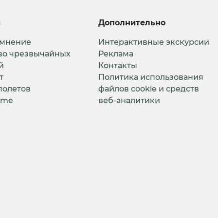
и
Дополнительно
 мнение
Интерактивные экскурсии
во чрезвычайных
Реклама
й
Контакты
т
Политика использования
полетов
файлов cookie и средств
ime
веб-аналитики