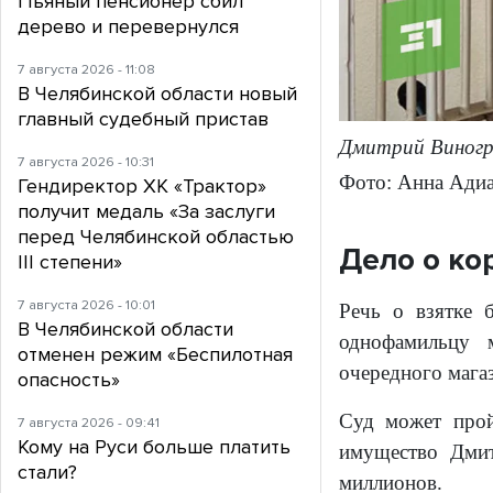
Пьяный пенсионер сбил
дерево и перевернулся
7 августа 2026 - 11:08
В Челябинской области новый
главный судебный пристав
Дмитрий Виногр
7 августа 2026 - 10:31
Фото: Анна Адиа
Гендиректор ХК «Трактор»
получит медаль «За заслуги
перед Челябинской областью
Дело о ко
III степени»
7 августа 2026 - 10:01
Речь о взятке 
В Челябинской области
однофамильцу м
отменен режим «Беспилотная
очередного мага
опасность»
Суд может про
7 августа 2026 - 09:41
Кому на Руси больше платить
имущество Дмит
стали?
миллионов.