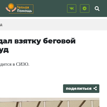
уд
ал взятку беговой
уд
одится в СИЗО.
поделиться