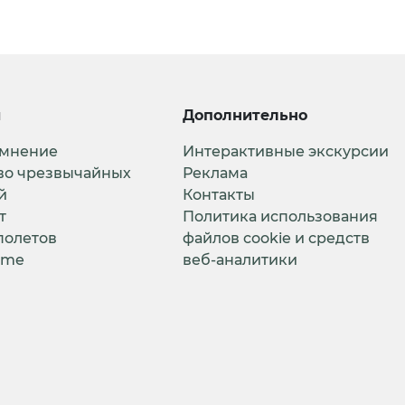
и
Дополнительно
 мнение
Интерактивные экскурсии
во чрезвычайных
Реклама
й
Контакты
т
Политика использования
полетов
файлов cookie и средств
ime
веб-аналитики