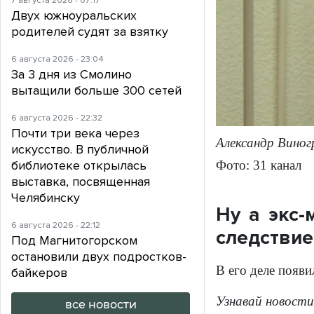
7 августа 2026 - 07:17
Двух южноуральских
родителей судят за взятку
6 августа 2026 - 23:04
За 3 дня из Смолино
вытащили больше 300 сетей
6 августа 2026 - 22:32
Почти три века через
Александр Виног
искусство. В публичной
Фото: 31 канал
библиотеке открылась
выставка, посвященная
Челябинску
Ну а экс-
6 августа 2026 - 22:12
следствие
Под Магнитогорском
остановили двух подростков-
В его деле появ
байкеров
Узнавай новости
все новости