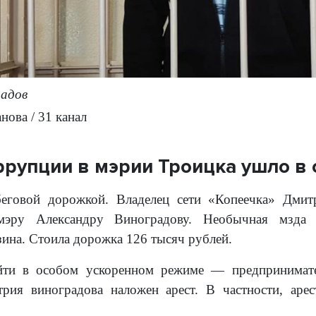
адов
нова / 31 канал
ррупции в мэрии Троицка ушло в 
беговой дорожкой. Владелец сети «Копеечка» Дмит
эру Александру Виноградову. Необычная мзда пр
зина. Стоила дорожка 126 тысяч рублей.
йти в особом ускоренном режиме — предпринима
рия виноградова наложен арест. В частности, аре