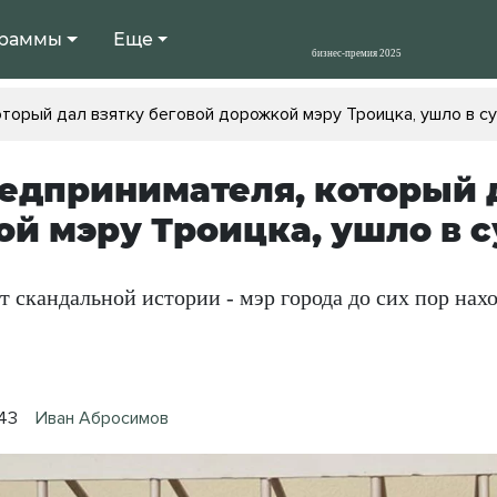
раммы
Еще
торый дал взятку беговой дорожкой мэру Троицка, ушло в с
едпринимателя, который д
й мэру Троицка, ушло в с
 скандальной истории - мэр города до сих пор нах
:43
Иван Абросимов