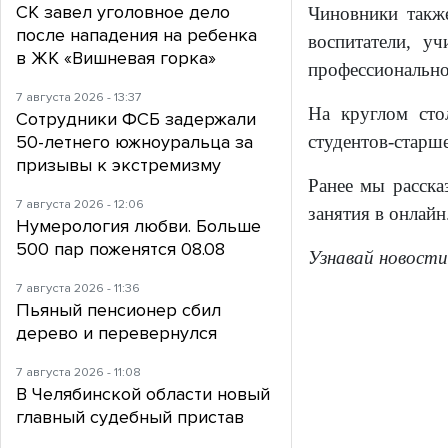
СК завел уголовное дело
Чиновники также
после нападения на ребенка
воспитатели, у
в ЖК «Вишневая горка»
профессионально
7 августа 2026 - 13:37
На круглом сто
Сотрудники ФСБ задержали
студентов-старш
50-летнего южноуральца за
призывы к экстремизму
Ранее мы расска
7 августа 2026 - 12:06
занятия в онлайн
Нумерология любви. Больше
500 пар поженятся 08.08
Узнавай новости
7 августа 2026 - 11:36
Пьяный пенсионер сбил
дерево и перевернулся
7 августа 2026 - 11:08
В Челябинской области новый
главный судебный пристав