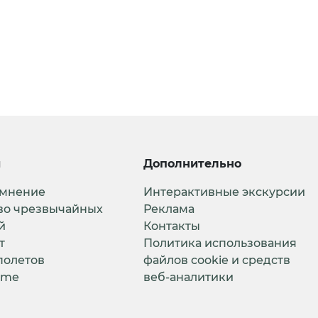
и
Дополнительно
 мнение
Интерактивные экскурсии
во чрезвычайных
Реклама
й
Контакты
т
Политика использования
полетов
файлов cookie и средств
ime
веб-аналитики