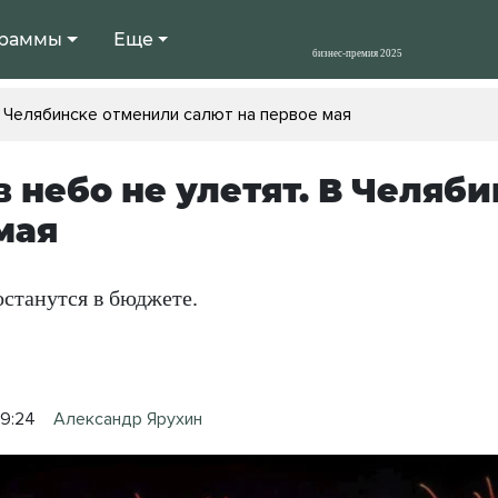
раммы
Еще
В Челябинске отменили салют на первое мая
в небо не улетят. В Челяб
мая
останутся в бюджете.
09:24
Александр Ярухин