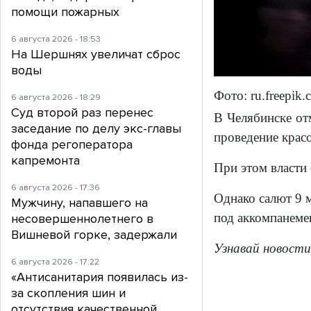
помощи пожарных
6 августа 2026 - 18:53
На Шершнях увеличат сброс
воды
Фото: ru.freepik
6 августа 2026 - 18:29
Суд второй раз перенес
В Челябинске отм
заседание по делу экс-главы
проведение крас
фонда регоператора
капремонта
При этом власти 
6 августа 2026 - 17:36
Однако салют 9 м
Мужчину, напавшего на
под аккомпанеме
несовершеннолетнего в
Вишневой горке, задержали
Узнавай новости
6 августа 2026 - 17:22
«Антисанитария появилась из-
за скопления шин и
отсутствия качественной