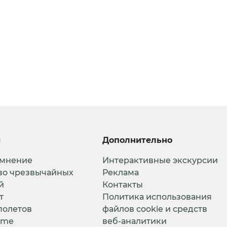
и
Дополнительно
 мнение
Интерактивные экскурсии
во чрезвычайных
Реклама
й
Контакты
т
Политика использования
полетов
файлов cookie и средств
ime
веб-аналитики