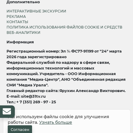
Дополнительно
ИНТЕРАКТИВНЫЕ ЭКСКУРСИИ
РЕКЛАМА
КОНТАКТЫ
ПОЛИТИКА ИСПОЛЬЗОВАНИЯ ФАЙЛОВ COOKIE И СРЕДСТВ
ВЕБ-АНАЛИТИКИ
Информация
Регистрационный номер: Эл № ФС77-91199 от "24" марта
2026 года зарегистрировано
Федеральной службой по надзору в сфере связи,
информационных технологий и массовых
коммуникаций. Учредитель - ООО Информационная
компания "Медиа-Центр", АНО "Объединенная редакция
СМИ "Медиа Урала".
Главный редактор сайта: Ярухин Александр Викторович.
E-mail: site@31tv.ru
Тел.: + 7 (351) 269 - 97 - 25
18+
Мы используем файлы cookie для улучшения
работы сайта.
Узнать больше
© 2008-2026 Все права защищены
разработка и продвижение:
Lukevium
Согласен