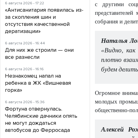
6 августа 2026 - 17:22
с другими соц
«Антисанитария появилась из-
представителей 
за скопления шин и
собрания и дели
отсутствия качественной
дератизации»
Наталья Лощ
6 августа 2026 - 16:44
Для них же строили — они
«Видно, как
все разнесли
плотно взаи
будем делит
6 августа 2026 - 16:16
Незнакомец напал на
ребенка в ЖК «Вишневая
горка»
Огромное вниман
молодых промышл
6 августа 2026 - 15:36
Фортуна отвернулась.
общественно-пол
Челябинские дачники опять
не могут дождаться
Алексей Ро
автобусов до Ферросада