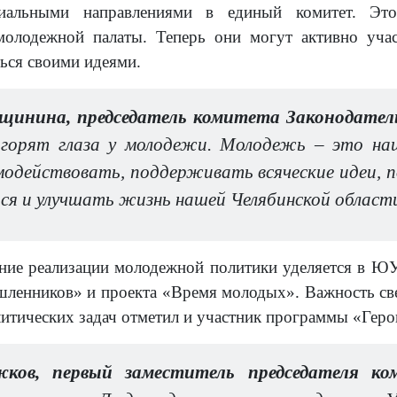
иальными направлениями в единый комитет. Эт
молодежной палаты. Теперь они могут активно учас
ться своими идеями.
инина, председатель комитета Законодатель
 горят глаза у молодежи. Молодежь – это на
модействовать, поддерживать всяческие идеи, 
ься и улучшать жизнь нашей Челябинской област
ие реализации молодежной политики уделяется в ЮУ
енников» и проекта «Время молодых». Важность све
итических задач отметил и участник программы «Гер
жков, первый заместитель председателя к