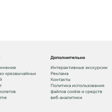
и
Дополнительно
 мнение
Интерактивные экскурсии
во чрезвычайных
Реклама
й
Контакты
т
Политика использования
полетов
файлов cookie и средств
ime
веб-аналитики