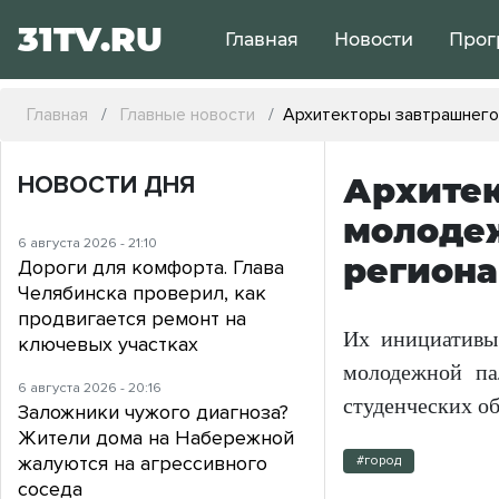
31TV.RU
Главная
Новости
Прог
Главная
Главные новости
Архитекторы завтрашнего
НОВОСТИ ДНЯ
Архитек
молодеж
6 августа 2026 - 21:10
региона
Дороги для комфорта. Глава
Челябинска проверил, как
продвигается ремонт на
Их инициативы
ключевых участках
молодежной па
6 августа 2026 - 20:16
студенческих о
Заложники чужого диагноза?
Жители дома на Набережной
жалуются на агрессивного
#город
соседа