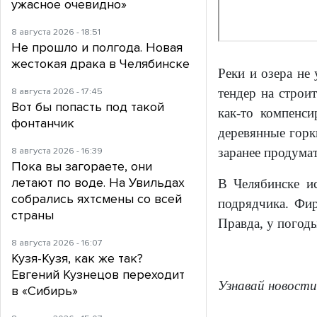
ужасное очевидно»
8 августа 2026 - 18:51
Не прошло и полгода. Новая
жестокая драка в Челябинске
Реки и озера не
8 августа 2026 - 17:45
тендер на строи
Вот бы попасть под такой
как-то компенси
фонтанчик
деревянные горк
8 августа 2026 - 16:39
заранее продума
Пока вы загораете, они
летают по воде. На Увильдах
В Челябинске и
собрались яхтсмены со всей
подрядчика. Фир
страны
Правда, у погод
8 августа 2026 - 16:07
Кузя-Кузя, как же так?
Евгений Кузнецов переходит
Узнавай новости
в «Сибирь»