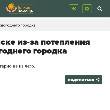
новогоднего городка
ске из-за потепления
годнего городка
арно не из чего.
поделиться