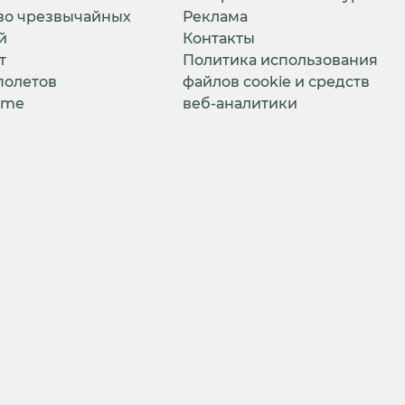
во чрезвычайных
Реклама
й
Контакты
т
Политика использования
полетов
файлов cookie и средств
ime
веб-аналитики