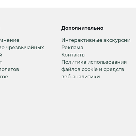
и
Дополнительно
 мнение
Интерактивные экскурсии
во чрезвычайных
Реклама
й
Контакты
т
Политика использования
полетов
файлов cookie и средств
ime
веб-аналитики