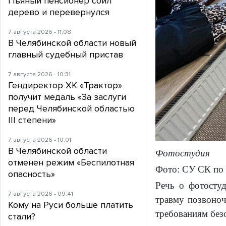
Пьяный пенсионер сбил
дерево и перевернулся
7 августа 2026 - 11:08
В Челябинской области новый
главный судебный пристав
7 августа 2026 - 10:31
Гендиректор ХК «Трактор»
получит медаль «За заслуги
перед Челябинской областью
III степени»
7 августа 2026 - 10:01
В Челябинской области
Фотостудия
отменен режим «Беспилотная
Фото: СУ СК по 
опасность»
Речь о фотосту
7 августа 2026 - 09:41
травму позвоноч
Кому на Руси больше платить
требованиям без
стали?