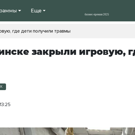
раммы
Еще
овую, где дети получили травмы
инске закрыли игровую, г
СК
13:25