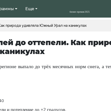
раммы
Еще
Как природа удивляла Южный Урал на каникулах
лей до оттепели. Как пр
 каникулах
 регионе выпало до трёх месячных норм снега, а т
:40
ли и потепление до +2 градусов.