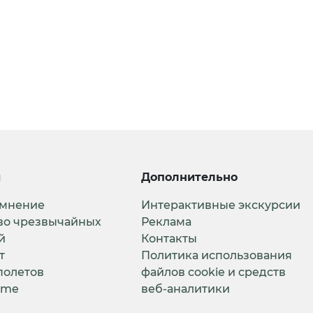
и
Дополнительно
 мнение
Интерактивные экскурсии
во чрезвычайных
Реклама
й
Контакты
т
Политика использования
полетов
файлов cookie и средств
ime
веб-аналитики