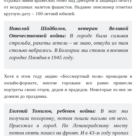
отражал ливни вражеских бомб над Днепром и защищал пехоту
от воздушных налетов фашистов. Недавно пенсионер отметил
круглую дату – 100-летний юбилей.
Николай Шайбалов, ветеран Великой
Отечественной войны:
В городе была сильная
стрельба, ракеты летели – не знаю, откуда их там
столько набралось. В Болгарии мы стояли в военном
городке Пловдив в 1945 году.
Хотя в этом году акцию «Бессмертный полк» проводили в
онлайн-формате, многие горожане все равно принесли
портреты своих отцов, дедов и прадедов. Некоторые из них не
дожили до праздника.
Евгений Томилов, ребенок войны:
В мае мы
получили похоронку, потом пошли письма от него.
Приезжал в город. По Ленинградскому мосту
потом опять пошел на фронт. И в 43-м году пропал