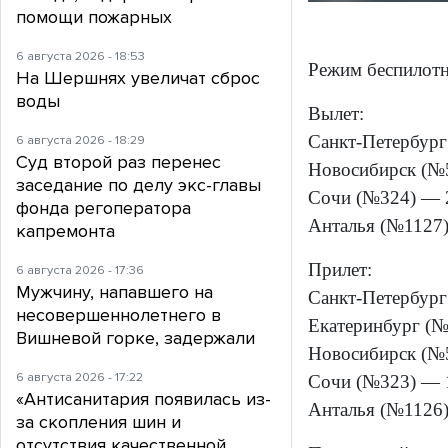
помощи пожарных
6 августа 2026 - 18:53
Режим беспилотно
На Шершнях увеличат сброс
воды
Вылет:
Санкт-Петербург
6 августа 2026 - 18:29
Суд второй раз перенес
Новосибирск (№5
заседание по делу экс-главы
Сочи (№324) — 2
фонда регоператора
Анталья (№1127)
капремонта
Прилет:
6 августа 2026 - 17:36
Мужчину, напавшего на
Санкт-Петербург
несовершеннолетнего в
Екатеринбург (№
Вишневой горке, задержали
Новосибирск (№5
6 августа 2026 - 17:22
Сочи (№323) — 1
«Антисанитария появилась из-
Анталья (№1126)
за скопления шин и
отсутствия качественной