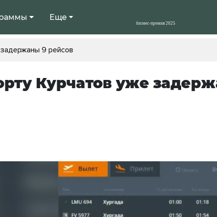
раммы
Еще
 задержаны 9 рейсов
орту Курчатов уже задерж