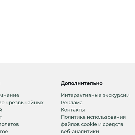
и
Дополнительно
 мнение
Интерактивные экскурсии
во чрезвычайных
Реклама
й
Контакты
т
Политика использования
полетов
файлов cookie и средств
ime
веб-аналитики