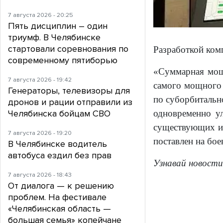
7 августа 2026 - 20:25
Пять дисциплин – один
триумф. В Челябинске
стартовали соревнования по
Разработкой ком
современному пятиборью
«Суммарная мощ
7 августа 2026 - 19:42
самого мощного з
Генераторы, телевизоры для
по суборбитально
дронов и рации отправили из
Челябинска бойцам СВО
одновременно ул
существующих и 
7 августа 2026 - 19:20
поставлен на бо
В Челябинске водитель
автобуса ездил без прав
Узнавай новости
7 августа 2026 - 18:43
От диалога — к решению
проблем. На фестивале
«Челябинская область —
большая семья» копейчане