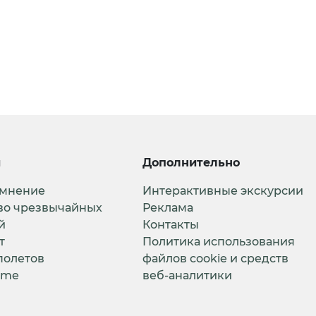
и
Дополнительно
 мнение
Интерактивные экскурсии
во чрезвычайных
Реклама
й
Контакты
т
Политика использования
полетов
файлов cookie и средств
ime
веб-аналитики