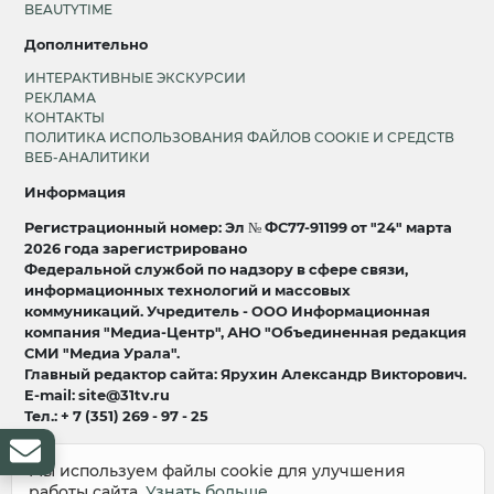
BEAUTYTIME
Дополнительно
ИНТЕРАКТИВНЫЕ ЭКСКУРСИИ
РЕКЛАМА
КОНТАКТЫ
ПОЛИТИКА ИСПОЛЬЗОВАНИЯ ФАЙЛОВ COOKIE И СРЕДСТВ
ВЕБ-АНАЛИТИКИ
Информация
Регистрационный номер: Эл № ФС77-91199 от "24" марта
2026 года зарегистрировано
Федеральной службой по надзору в сфере связи,
информационных технологий и массовых
коммуникаций. Учредитель - ООО Информационная
компания "Медиа-Центр", АНО "Объединенная редакция
СМИ "Медиа Урала".
Главный редактор сайта: Ярухин Александр Викторович.
E-mail: site@31tv.ru
Тел.: + 7 (351) 269 - 97 - 25
18+
Мы используем файлы cookie для улучшения
работы сайта.
Узнать больше
© 2008-2026 Все права защищены