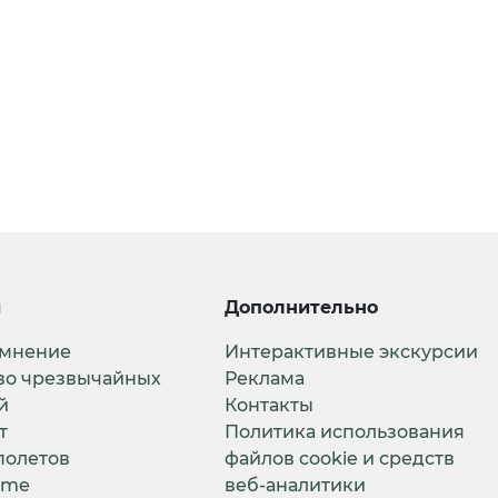
и
Дополнительно
 мнение
Интерактивные экскурсии
во чрезвычайных
Реклама
й
Контакты
т
Политика использования
полетов
файлов cookie и средств
ime
веб-аналитики