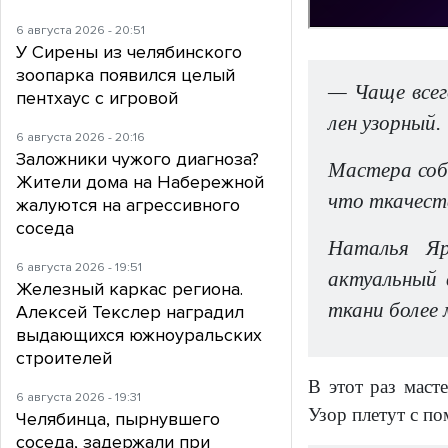
6 августа 2026 - 20:51
У Сирены из челябинского
зоопарка появился целый
— Чаще всего
пентхаус с игровой
лен узорный.
6 августа 2026 - 20:16
Заложники чужого диагноза?
Мастера соб
Жители дома на Набережной
что ткачеств
жалуются на агрессивного
соседа
Наталья Яр
6 августа 2026 - 19:51
актуальный 
Железный каркас региона.
ткани более 
Алексей Текслер наградил
выдающихся южноуральских
строителей
В этот раз маст
6 августа 2026 - 19:31
Узор плетут с п
Челябинца, пырнувшего
соседа, задержали при