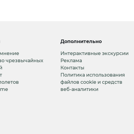
и
Дополнительно
 мнение
Интерактивные экскурсии
во чрезвычайных
Реклама
й
Контакты
т
Политика использования
полетов
файлов cookie и средств
ime
веб-аналитики