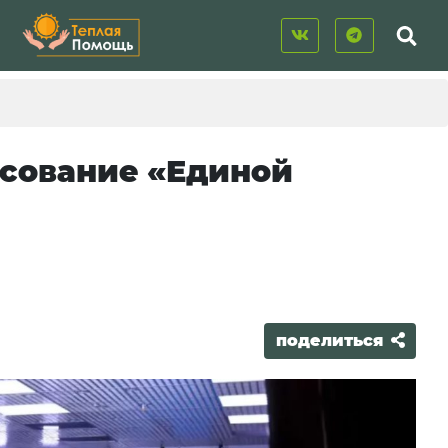
осование «Единой
поделиться