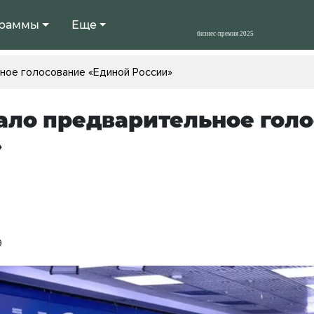
раммы
Еще
ное голосование «Единой России»
ало предварительное гол
»
9