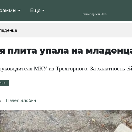
раммы
Еще
младенца
я плита упала на младенц
руководителя МКУ из Трехгорного. За халатность ей
вия
5
Павел Злобин