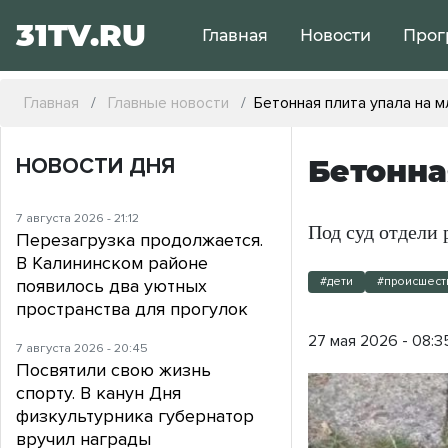
31TV.RU
Главная
Новости
Прог
Главная
Главные новости
Бетонная плита упала на 
НОВОСТИ ДНЯ
Бетонна
7 августа 2026 - 21:12
Под суд отдели 
Перезагрузка продолжается.
В Калининском районе
#дети
#происшест
появилось два уютных
пространства для прогулок
27 мая 2026 - 08:3
7 августа 2026 - 20:45
Посвятили свою жизнь
спорту. В канун Дня
физкультурника губернатор
вручил награды