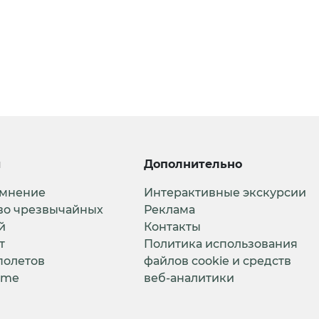
и
Дополнительно
 мнение
Интерактивные экскурсии
во чрезвычайных
Реклама
й
Контакты
т
Политика использования
полетов
файлов cookie и средств
ime
веб-аналитики