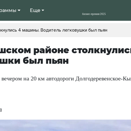
раммы
Еще
кнулись 4 машины. Водитель легковушки был пьян
шском районе столкнулис
шки был пьян
вечером на 20 км автодороги Долгодеревенское-К
8