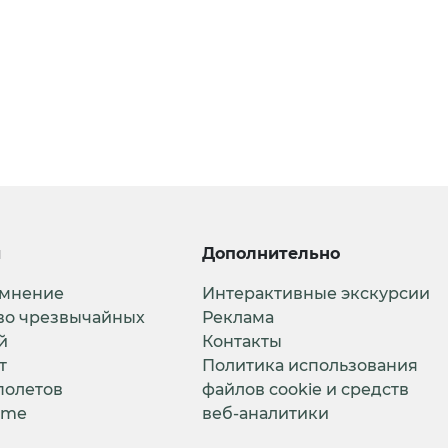
и
Дополнительно
 мнение
Интерактивные экскурсии
во чрезвычайных
Реклама
й
Контакты
т
Политика использования
полетов
файлов cookie и средств
ime
веб-аналитики