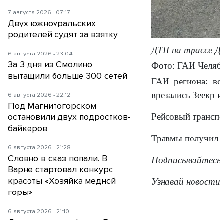
7 августа 2026 - 07:17
Двух южноуральских
родителей судят за взятку
ДТП на трассе 
6 августа 2026 - 23:04
За 3 дня из Смолино
Фото: ГАИ Челяб
вытащили больше 300 сетей
ГАИ региона: в
врезались Зеекр 
6 августа 2026 - 22:12
Под Магнитогорском
Рейсовый трансп
остановили двух подростков-
байкеров
Травмы получил 
6 августа 2026 - 21:28
Словно в сказ попали. В
Подписывайтес
Варне стартовал конкурс
красоты «Хозяйка медной
Узнавай новости
горы»
6 августа 2026 - 21:10