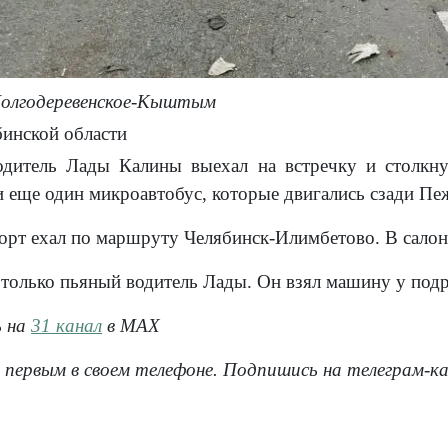
Долгодеревенское-Кыштым
инской области
одитель Лады Калины выехал на встречку и столкну
и еще один микроавтобус, которые двигались сзади Пе
орт ехал по маршруту Челябинск-Илимбетово. В салоне
только пьяный водитель Лады. Он взял машину у подру
ь на
31 канал
в МАХ
 первым в своем телефоне. Подпишись на телеграм-к