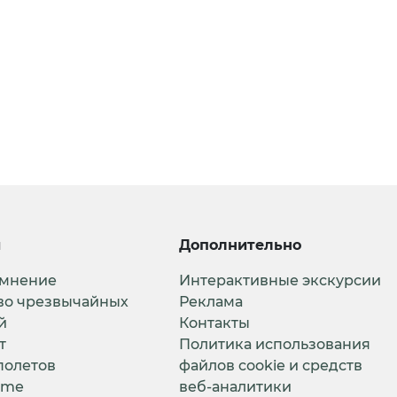
и
Дополнительно
 мнение
Интерактивные экскурсии
во чрезвычайных
Реклама
й
Контакты
т
Политика использования
полетов
файлов cookie и средств
ime
веб-аналитики