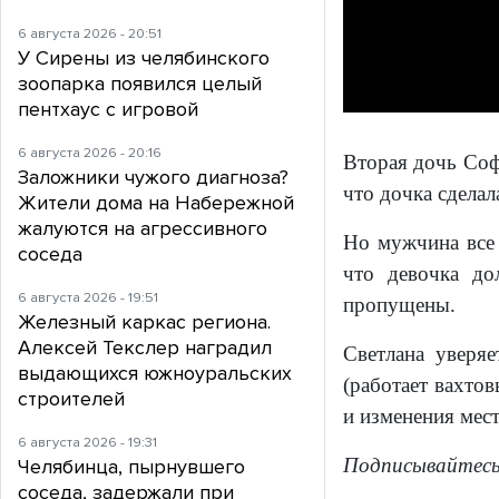
6 августа 2026 - 20:51
У Сирены из челябинского
зоопарка появился целый
пентхаус с игровой
6 августа 2026 - 20:16
Вторая дочь Софи
Заложники чужого диагноза?
что дочка сделал
Жители дома на Набережной
жалуются на агрессивного
Но мужчина все 
соседа
что девочка до
6 августа 2026 - 19:51
пропущены.
Железный каркас региона.
Алексей Текслер наградил
Светлана уверяе
выдающихся южноуральских
(работает вахто
строителей
и изменения мест
6 августа 2026 - 19:31
Подписывайтесь
Челябинца, пырнувшего
соседа, задержали при