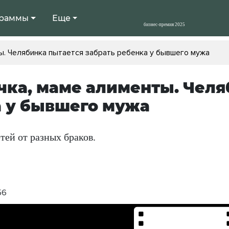
раммы
Еще
ы. Челябинка пытается забрать ребенка у бывшего мужа
чка, маме алименты. Челя
 у бывшего мужа
тей от разных браков.
56