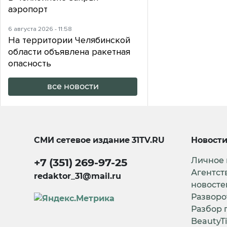
аэропорт
6 августа 2026 - 11:58
На территории Челябинской
области объявлена ракетная
опасность
все новости
СМИ сетевое издание
31TV.RU
Новост
Личное
+7 (351) 269-97-25
Агентст
redaktor_31@mail.ru
новосте
Разворо
Разбор 
BeautyT