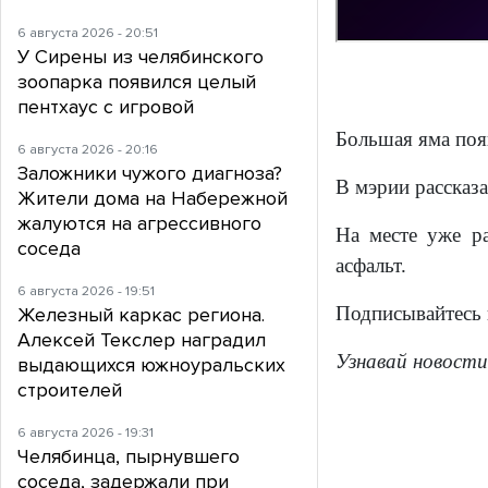
6 августа 2026 - 20:51
У Сирены из челябинского
зоопарка появился целый
пентхаус с игровой
Большая яма поя
6 августа 2026 - 20:16
Заложники чужого диагноза?
В мэрии рассказ
Жители дома на Набережной
жалуются на агрессивного
На месте уже р
соседа
асфальт.
6 августа 2026 - 19:51
Подписывайтесь
Железный каркас региона.
Алексей Текслер наградил
Узнавай новости
выдающихся южноуральских
строителей
6 августа 2026 - 19:31
Челябинца, пырнувшего
соседа, задержали при