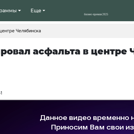
раммы
Еще
центре Челябинска
ровал асфальта в центре
1