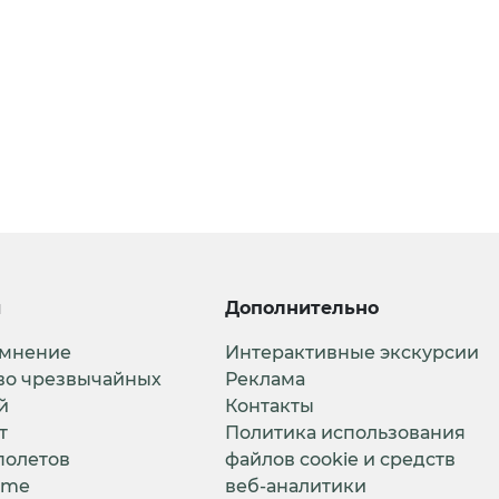
и
Дополнительно
 мнение
Интерактивные экскурсии
во чрезвычайных
Реклама
й
Контакты
т
Политика использования
полетов
файлов cookie и средств
ime
веб-аналитики