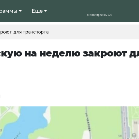
раммы
Еще
кроют для транспорта
кую на неделю закроют д
1