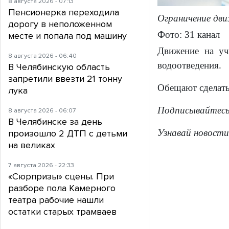
8 августа 2026 - 07:13
Пенсионерка переходила
Ограничение дв
дорогу в неположенном
Фото: 31 канал
месте и попала под машину
Движение на уч
8 августа 2026 - 06:40
водоотведения.
В Челябинскую область
запретили ввезти 21 тонну
Обещают сделать
лука
Подписывайтес
8 августа 2026 - 06:07
В Челябинске за день
Узнавай новости
произошло 2 ДТП с детьми
на великах
7 августа 2026 - 22:33
«Сюрпризы» сцены. При
разборе пола Камерного
театра рабочие нашли
остатки старых трамваев