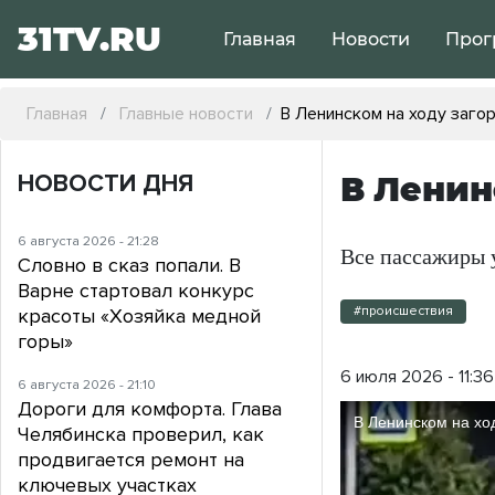
31TV.RU
Главная
Новости
Прог
Главная
Главные новости
В Ленинском на ходу заго
НОВОСТИ ДНЯ
В Ленин
6 августа 2026 - 21:28
Все пассажиры 
Словно в сказ попали. В
Варне стартовал конкурс
#происшествия
красоты «Хозяйка медной
горы»
6 июля 2026 - 11:36
6 августа 2026 - 21:10
Дороги для комфорта. Глава
Челябинска проверил, как
продвигается ремонт на
ключевых участках