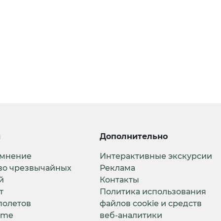
и
Дополнительно
 мнение
Интерактивные экскурсии
во чрезвычайных
Реклама
й
Контакты
т
Политика использования
полетов
файлов cookie и средств
ime
веб-аналитики