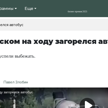
раммы
Еще
релся автобус
ском на ходу загорелся а
успели выбежать.
Павел Злобин