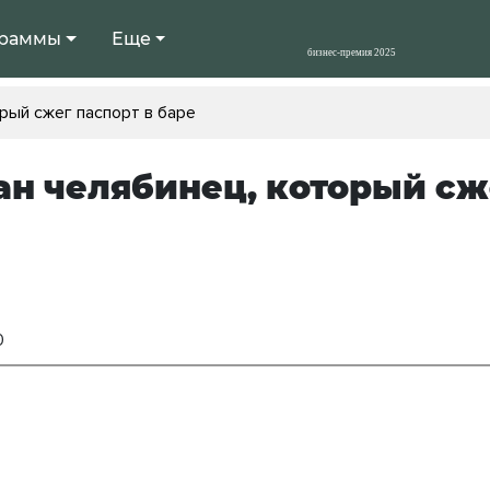
раммы
Еще
рый сжег паспорт в баре
н челябинец, который сже
0