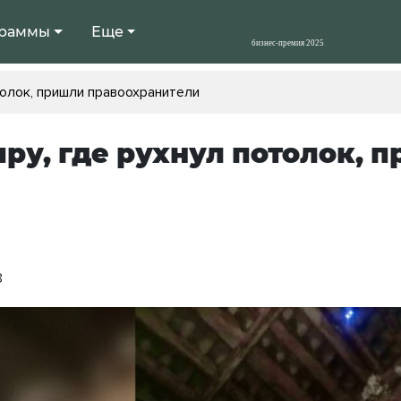
раммы
Еще
толок, пришли правоохранители
иру, где рухнул потолок,
8