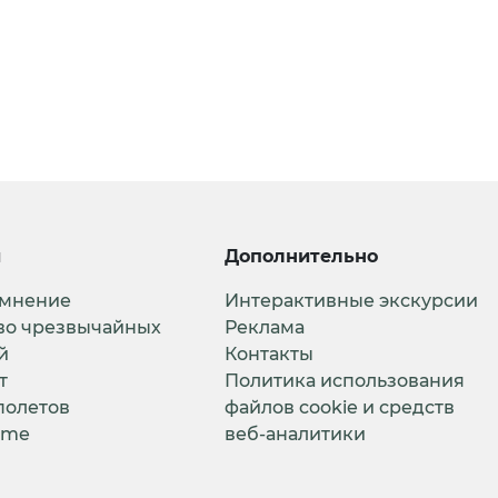
и
Дополнительно
 мнение
Интерактивные экскурсии
во чрезвычайных
Реклама
й
Контакты
т
Политика использования
полетов
файлов cookie и средств
ime
веб-аналитики