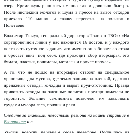
озера Кременкуль решилась именно так и довольно быстро.
После инспекции экологов и шума в прессе на вывоз отходов
приехало 110 машин и свалку перевезли на полигон в
Полетаево.
Владимир Ткачук, генеральный директор «Полигон ТБО»: «На
сортировочной линии у нас находится 16 постов, и у каждого
поста есть суточное задание. что именно он забирает со стола
и бросает вниз, под себя, где проходит сбор вторсырья, это
бумага, пластик, полимеры, металлы и прочее прочее».
А то, что не пошло на вторсырье отвозят на специальное
хранилище для мусора, где земля защищена пленкой, сделаны
дренажные отводы, колодцы и вырыт пруд-отстойник. Правда
привозить отходы на законные полигоны предприниматели не
торопятся. Желание сэкономить позволяет им заваливать
грудами мусора леса, поляны и реки.
Следите за главными новостями региона на нашей странице в
Вконтакте
и
в
Узнавай новости первым в своем телефоне. Подпишись на