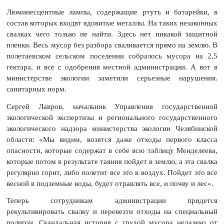
Люминесцентные лампы, содержащие ртуть и батарейки, в
состав которых входят ядовитые металлы. На таких незаконных
свалках чего только не найти. Здесь нет никакой защитной
пленки. Весь мусор без разбора сваливается прямо на землю. В
полетаевском сельском поселении собралось мусора на 2,5
гектара, и все с одобрения местной администрации. А вот в
министерстве экологии заметили серьезные нарушения.
санитарных норм.
Сергей Лавров, начальник Управления государственной
экологической экспертизы и регионального государственного
экологического надзора министерства экологии Челябинской
области: «Мы видим, возятся даже отходы первого класса
опасности, которые содержат в себе всю таблицу Менделеева,
которые потом в результате таяния пойдет в землю, а эта свалка
регулярно горит, либо полетит все это в воздух. Пойдет это все
весной в подземные воды, будет отравлять все, и почву и лес».
Теперь сотрудникам администрации придется
рекультивировать свалку и перевезти отходы на специальный
полигон. Скандальная история с грудой мусора недалеко от