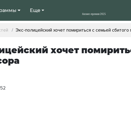
раммы
Еще
стей
Экс-полицейский хочет помириться с семьей сбитого
ицейский хочет помиритьс
сора
:52