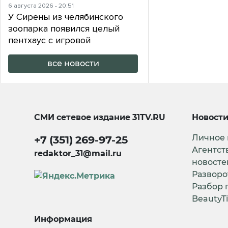
6 августа 2026 - 20:51
У Сирены из челябинского
зоопарка появился целый
пентхаус с игровой
все новости
СМИ сетевое издание
31TV.RU
Новост
Личное
+7 (351) 269-97-25
Агентст
redaktor_31@mail.ru
новосте
Разворо
Разбор 
BeautyT
Информация