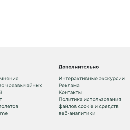
и
Дополнительно
 мнение
Интерактивные экскурсии
во чрезвычайных
Реклама
й
Контакты
т
Политика использования
полетов
файлов cookie и средств
ime
веб-аналитики