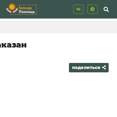
аказан
поделиться