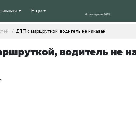
раммы
Еще
стей
ДТП с маршруткой, водитель не наказан
аршруткой, водитель не н
1