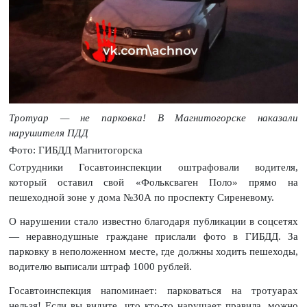
Тротуар — не парковка! В Магнитогорске наказали
нарушителя ПДД
Фото: ГИБДД Магнитогорска
Сотрудники Госавтоинспекции оштрафовали водителя,
который оставил свой «Фольксваген Поло» прямо на
пешеходной зоне у дома №30А по проспекту Сиреневому.
О нарушении стало известно благодаря публикации в соцсетях
— неравнодушные граждане прислали фото в ГИБДД. За
парковку в неположенном месте, где должны ходить пешеходы,
водителю выписали штраф 1000 рублей.
Госавтоинспекция напоминает: парковаться на тротуарах
нельзя! Если вы видите, что кто-то нарушает правила, можно