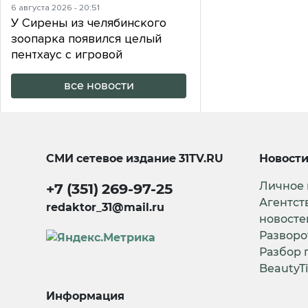
6 августа 2026 - 20:51
У Сирены из челябинского
зоопарка появился целый
пентхаус с игровой
все новости
СМИ сетевое издание
31TV.RU
Новост
Личное
+7 (351) 269-97-25
Агентст
redaktor_31@mail.ru
новосте
Разворо
Разбор 
BeautyT
Информация