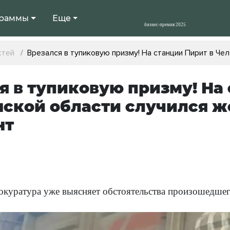
раммы
Еще
стей
Врезался в тупиковую призму! На станции Пирит в Ч
я в тупиковую призму! На
нской области случился 
нт
окуратура уже выясняет обстоятельства произошедшег