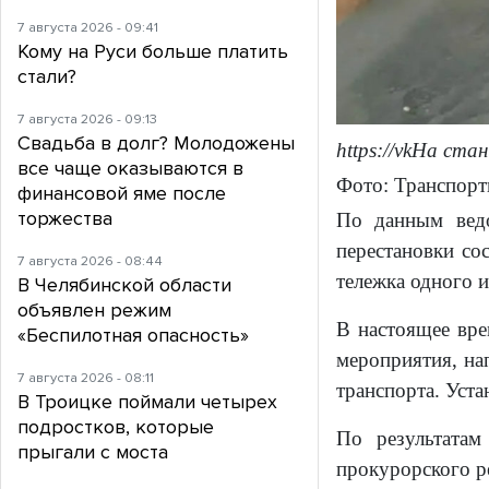
7 августа 2026 - 09:41
Кому на Руси больше платить
стали?
7 августа 2026 - 09:13
Свадьба в долг? Молодожены
https://vkНа ст
все чаще оказываются в
Фото: Транспорт
финансовой яме после
торжества
По данным ведо
перестановки со
7 августа 2026 - 08:44
тележка одного и
В Челябинской области
объявлен режим
В настоящее вре
«Беспилотная опасность»
мероприятия, на
7 августа 2026 - 08:11
транспорта. Уст
В Троицке поймали четырех
подростков, которые
По результатам
прыгали с моста
прокурорского р