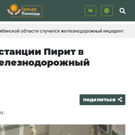
елябинской области случился железнодорожный инцидент
 станции Пирит в
железнодорожный
поделиться
о.