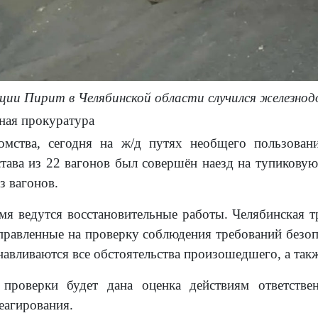
анции Пирит в Челябинской области случился железн
ная прокуратура
мства, сегодня на ж/д путях необщего пользован
става из 22 вагонов был совершён наезд на тупиковую
з вагонов.
мя ведутся восстановительные работы. Челябинская т
правленные на проверку соблюдения требований безоп
анавливаются все обстоятельства произошедшего, а так
 проверки будет дана оценка действиям ответст
еагирования.