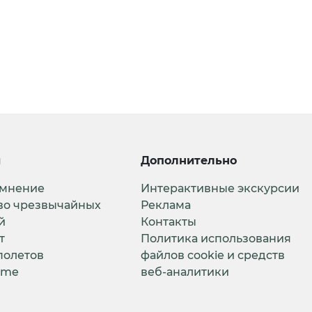
и
Дополнительно
 мнение
Интерактивные экскурсии
во чрезвычайных
Реклама
й
Контакты
т
Политика использования
полетов
файлов cookie и средств
ime
веб-аналитики