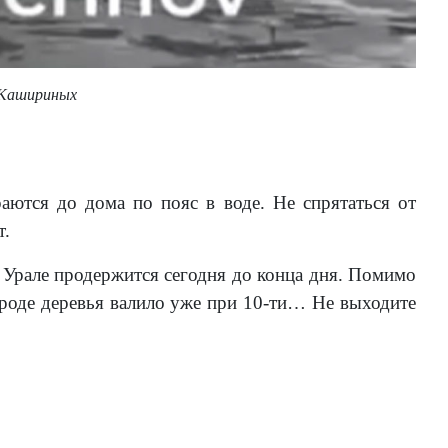
в Кашириных
Пу
Фо
аются до дома по пояс в воде. Не спрятаться от
т.
Урале продержится сегодня до конца дня. Помимо
роде деревья валило уже при 10-ти… Не выходите