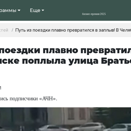
раммы
Еще
стей
Путь из поездки плавно превратился в заплыв! В Чел
 поездки плавно превратил
ске поплыла улица Брат
1
ись п
одписчики «АЧН».