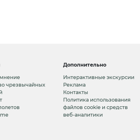
и
Дополнительно
 мнение
Интерактивные экскурсии
во чрезвычайных
Реклама
й
Контакты
т
Политика использования
полетов
файлов cookie и средств
ime
веб-аналитики