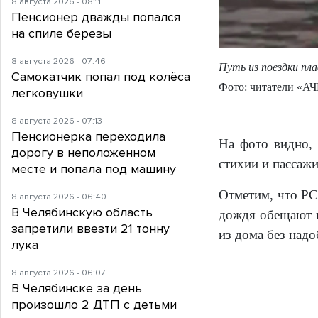
8 августа 2026 - 08:11
Пенсионер дважды попался
на спиле березы
8 августа 2026 - 07:46
Путь из поездки пл
Самокатчик попал под колёса
Фото: читатели «А
легковушки
8 августа 2026 - 07:13
Пенсионерка переходила
На фото видно, 
дорогу в неположенном
стихии и пассажи
месте и попала под машину
Отметим, что РС
8 августа 2026 - 06:40
В Челябинскую область
дождя обещают и
запретили ввезти 21 тонну
из дома без над
лука
8 августа 2026 - 06:07
В Челябинске за день
произошло 2 ДТП с детьми