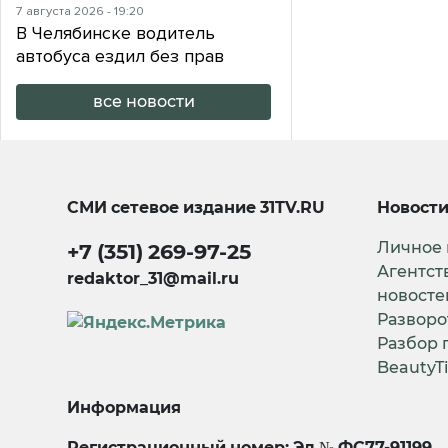
7 августа 2026 - 19:20
В Челябинске водитель
автобуса ездил без прав
все новости
СМИ сетевое издание
31TV.RU
Новост
Личное
+7 (351) 269-97-25
Агентст
redaktor_31@mail.ru
новосте
Разворо
Разбор 
BeautyT
Информация
Регистрационный номер: Эл № ФС77-91199