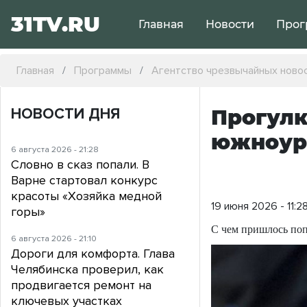
31TV.RU
Главная
Новости
Прог
Главная
Программы
Агентство чрезвычайных ново
НОВОСТИ ДНЯ
Прогулк
южноур
6 августа 2026 - 21:28
Словно в сказ попали. В
Варне стартовал конкурс
красоты «Хозяйка медной
19 июня 2026 - 11:2
горы»
С чем пришлось поп
6 августа 2026 - 21:10
Дороги для комфорта. Глава
Челябинска проверил, как
продвигается ремонт на
ключевых участках