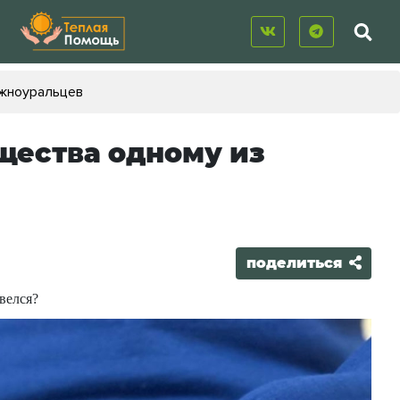
южноуральцев
щества одному из
поделиться
велся?