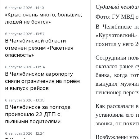
Судимый челябин
6 августа 2026 - 14:10
«Крыс очень много, большие,
Фото: ГУ МВД о
людей не боятся»
В Челябинске п
6 августа 2026 - 13:57
«Курчатовский» 
В Челябинской области
похитил у него 2
отменен режим «Ракетная
опасность»
Сотрудники поли
оказался ранее 
6 августа 2026 - 13:54
В Челябинском аэропорту
банка, когда то
сняли ограничения на приём
вынудил мужчин
и выпуск рейсов
пенсионер перес
6 августа 2026 - 13:35
Как рассказали 
В Челябинске за полгода
произошло 22 ДТП с
установила его 
пьяными водителями
звонка, он похи
6 августа 2026 - 12:24
Возбуждены угол