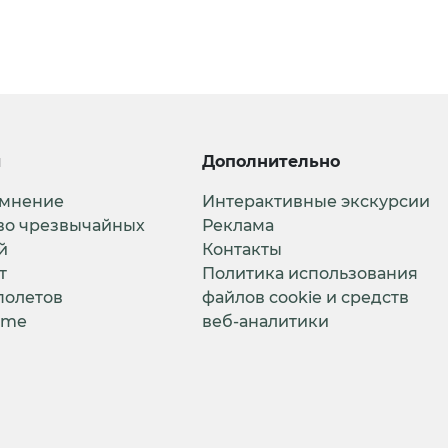
и
Дополнительно
 мнение
Интерактивные экскурсии
во чрезвычайных
Реклама
й
Контакты
т
Политика использования
полетов
файлов cookie и средств
ime
веб-аналитики