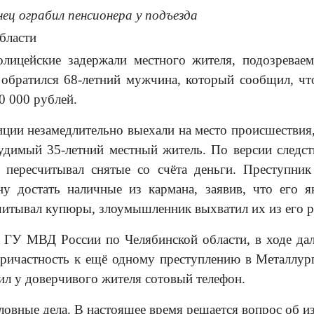
ец ограбил пенсионера у подъезда
бласти
олицейские задержали местного жителя, подозревае
обратился 68-летний мужчина, который сообщил, чт
0 000 рублей.
ции незамедлительно выехали на место происшествия,
судимый 35-летний местный житель. По версии следст
т пересчитывал снятые со счёта деньги. Преступни
у достать наличные из кармана, заявив, что его я
читывал купюры, злоумышленник выхватил их из его р
в ГУ МВД России по Челябинской области, в ходе д
причастность к ещё одному преступлению в Металлур
тил у доверчивого жителя сотовый телефон.
овные дела. В настоящее время решается вопрос об и