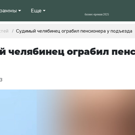
раммы
Еще
стей
Судимый челябинец ограбил пенсионера у подъезда
 челябинец ограбил пенс
03