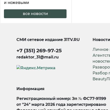
и ножевыми
все новости
СМИ сетевое издание
31TV.RU
Новост
Личное
+7 (351) 269-97-25
Агентст
redaktor_31@mail.ru
новосте
Разворо
Разбор 
BeautyT
Информация
Регистрационный номер: Эл № ФС77-91199
от "24" марта 2026 года зарегистрировано