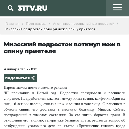
31TV.RU
Главная
Программы
Агентство чрезвычайных новостей
Миасский подросток воткнул нож в спину приятеля
Миасский подросток воткнул нож в
спину приятеля
4 января 2015 - 11:05
поделиться
Парень выжил после тяжелого ранения
ЧП произошло в Новый год. Подростки праздновали и распивали
спиртное. Под действием алкоголя между ними возник конфликт. Одни их
них, 16-летний парень, схватил нож и вонзил в товарища. С ранением в
области спины его доставил в местную больницу Миасса. Сейчас
пострадавший в тяжелом состоянии. За его жизнь борются врачи. В
отношении его, видимо, теперь уже бывшего друга, решается вопрос об
возбуждении уголовного дела по статье «Причинение тяжкого вреда