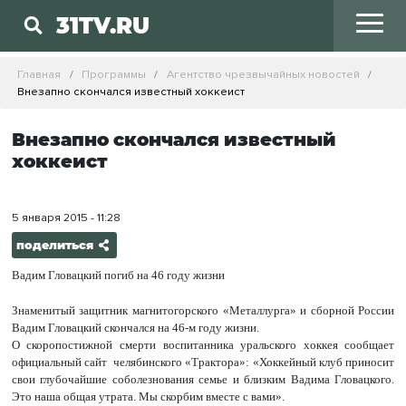
31TV.RU
Главная
Программы
Агентство чрезвычайных новостей
Внезапно скончался известный хоккеист
Внезапно скончался известный
хоккеист
5 января 2015 - 11:28
поделиться
Вадим Гловацкий погиб на 46 году жизни
Знаменитый защитник магнитогорского «Металлурга» и сборной России
Вадим Гловацкий скончался на 46-м году жизни.
О скоропостижной смерти воспитанника уральского хоккея сообщает
официальный сайт челябинского «Трактора»: «Хоккейный клуб приносит
свои глубочайшие соболезнования семье и близким Вадима Гловацкого.
Это наша общая утрата. Мы скорбим вместе с вами».