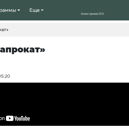
раммы
Еще
кат»
апрокат»
05:20