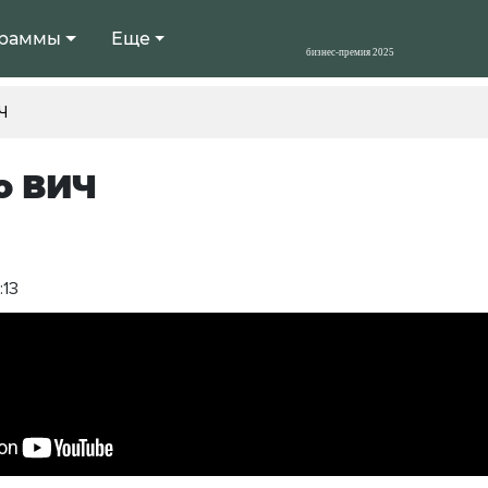
раммы
Еще
Ч
о ВИЧ
:13