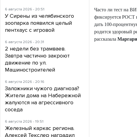
6 августа 2026 - 20:51
Часто ли тест на В
У Сирены из челябинского
фиксируется РОСТ н
зоопарка появился целый
дать 100-процентну
пентхаус с игровой
родится здоровый р
рассказала
Маргари
6 августа 2026 - 20:31
2 недели без трамваев.
Завтра частично закроют
движение по ул.
Машиностроителей
6 августа 2026 - 20:16
Заложники чужого диагноза?
Жители дома на Набережной
жалуются на агрессивного
соседа
6 августа 2026 - 19:51
Железный каркас региона.
Алексей Текслер наградил