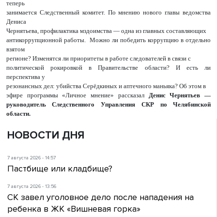
теперь
занимается Следственный комитет. По мнению нового главы ведомства
Дениса
Чернятьева, профилактика мздоимства — одна из главных составляющих
антикоррупционной работы. Можно ли победить коррупцию в отдельно
взятом
регионе? Изменятся ли приоритеты в работе следователей в связи с
политической рокировкой в Правительстве области? И есть ли
перспектива у
резонансных дел: убийства Серёдкиных и аптечного маньяка? Об этом в
эфире программы «Личное мнение» рассказал
Денис Чернятьев —
руководитель Следственного Управления СКР по Челябинской
области.
НОВОСТИ ДНЯ
7 августа 2026 - 14:57
Пастбище или кладбище?
7 августа 2026 - 13:56
СК завел уголовное дело после нападения на
ребенка в ЖК «Вишневая горка»