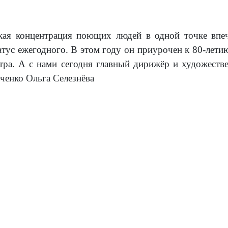
акая концентрация поющих людей в одной точке впе
татус ежегодного. В этом году он приурочен к 80-лет
тра. А с нами сегодня главный дирижёр и художеств
ьченко Ольга Селезнёва