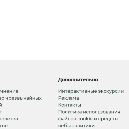
и
Дополнительно
 мнение
Интерактивные экскурсии
во чрезвычайных
Реклама
й
Контакты
т
Политика использования
полетов
файлов cookie и средств
ime
веб-аналитики