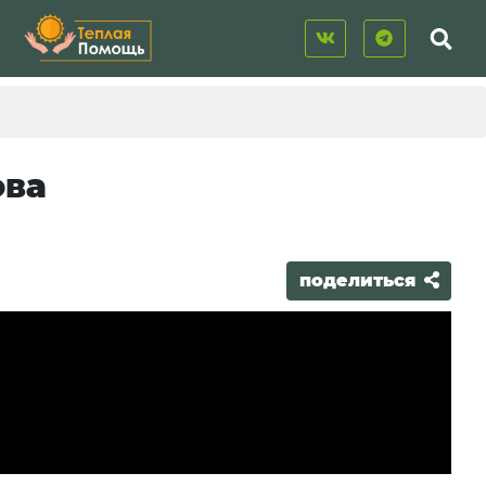
ова
поделиться