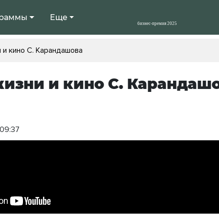
раммы
Еще
 и кино С. Карандашова
жизни и кино С. Карандаш
 09:37