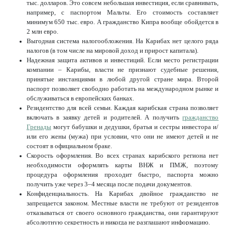
тыс. долларов. Это совсем небольшая инвестиция, если сравнивать,
например, с паспортом Мальты. Его стоимость составляет
минимум 650 тыс. евро. А гражданство Кипра вообще обойдется в
2 млн евро.
Выгодная система налогообложения. На Карибах нет целого ряда
налогов (в том числе на мировой доход и прирост капитала).
Надежная защита активов и инвестиций. Если место регистрации
компании – Карибы, власти не признают судебные решения,
принятые инстанциями в любой другой стране мира. Второй
паспорт позволяет свободно работать на международном рынке и
обслуживаться в европейских банках.
Резидентство для всей семьи. Каждая карибская страна позволяет
включать в заявку детей и родителей. А получить
гражданство
Гренады
могут бабушки и дедушки, братья и сестры инвестора и/
или его жены (мужа) при условии, что они не имеют детей и не
состоят в официальном браке.
Скорость оформления. Во всех странах карибского региона нет
необходимости оформлять карты ВНЖ и ПМЖ, поэтому
процедура оформления проходит быстро, паспорта можно
получить уже через 3–4 месяца после подачи документов.
Конфиденциальность. На Карибах двойное гражданство не
запрещается законом. Местные власти не требуют от резидентов
отказываться от своего основного гражданства, они гарантируют
абсолютную секретность и никогда не разглашают информацию.