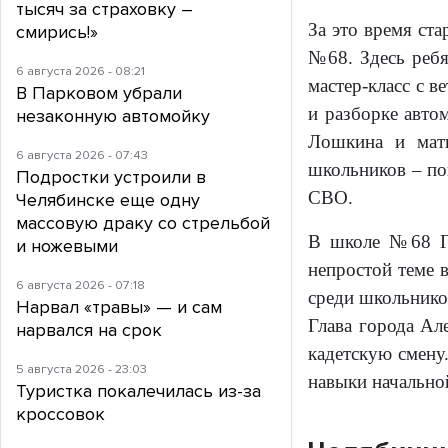
тысяч за страховку –
За это время ст
смирись!»
№68. Здесь реб
6 августа 2026 - 08:21
мастер-класс с 
В Парковом убрали
и разборке авто
незаконную автомойку
Лошкина и мать
6 августа 2026 - 07:43
школьников – пов
Подростки устроили в
СВО.
Челябинске еще одну
массовую драку со стрельбой
В школе №68 Ге
и ножевыми
непростой теме 
6 августа 2026 - 07:18
среди школьнико
Нарвал «травы» — и сам
Глава города Ал
нарвался на срок
кадетскую смену
5 августа 2026 - 23:03
навыки начально
Туристка покалечилась из-за
кроссовок