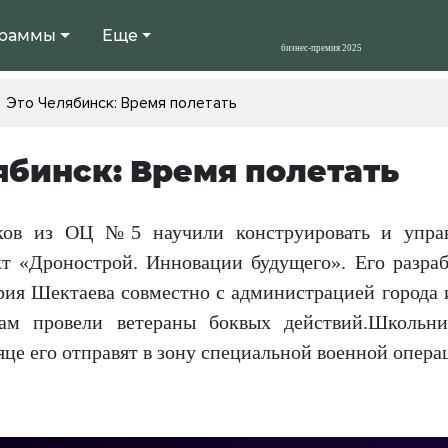
раммы
Еще
Это Челябинск: Время полетать
ябинск: Время полетать
ков из ОЦ №5 научили конструировать и управ
кт «Дронострой. Инновации будущего». Его разра
ия Шектаева совместно с администрацией города 
там провели ветераны боквых действий.Школьн
це его отправят в зону специальной военной опера