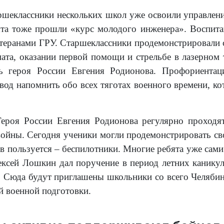
аршеклассники нескольких школ уже освоили управле
ята тоже прошли «курс молодого инженера». Воспит
ветеранами ГРУ. Старшеклассники продемонстрировали 
мата, оказании первой помощи и стрельбе в лазерном 
 героя России Евгения Родионова. Профориентаци
од напомнить обо всех тяготах военного времени, кот
роя России Евгения Родионова регулярно проходят
войны. Сегодня ученики могли продемонстрировать св
в пользуется – беспилотники. Многие ребята уже сам
ексей Лошкин дал поручение в период летних каникул
. Сюда будут приглашены школьники со всего Челябин
й военной подготовки.