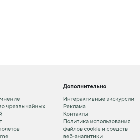
и
Дополнительно
 мнение
Интерактивные экскурсии
во чрезвычайных
Реклама
й
Контакты
т
Политика использования
полетов
файлов cookie и средств
ime
веб-аналитики