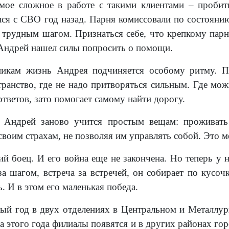
амое сложное в работе с такими клиентами – проби
лся с СВО год назад. Парня комиссовали по состоянию
трудным шагом. Признаться себе, что крепкому пар
Андрей нашел силы попросить о помощи.
никам жизнь Андрея подчиняется особому ритму. Па
транство, где не надо притворяться сильным. Где мож
ответов, зато помогает самому найти дорогу.
х Андрей заново учится простым вещам: проживать
своим страхам, не позволяя им управлять собой. Это м
й боец. И его война еще не закончена. Но теперь у н
за шагом, встреча за встречей, он собирает по кусоч
 И в этом его маленькая победа.
ый год в двух отделениях в Центральном и Металлу
а этого года филиалы появятся и в других районах го