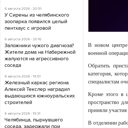
6 августа 2026 - 20:51
У Сирены из челябинского
зоопарка появился целый
пентхаус с игровой
6 августа 2026 - 20:16
В новом центре
Заложники чужого диагноза?
Жители дома на Набережной
военной операции
жалуются на агрессивного
соседа
Обратить прист
категория, кото
6 августа 2026 - 19:51
специалистам оч
Железный каркас региона.
Алексей Текслер наградил
Кроме этого в 
выдающихся южноуральских
строителей
пространство дл
приняли участия 
6 августа 2026 - 19:31
Челябинца, пырнувшего
В отделении раб
соседа, задержали при