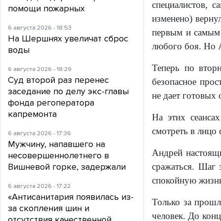
специалистов, с
помощи пожарных
изменено) верну
6 августа 2026 - 18:53
первым и самым 
На Шершнях увеличат сброс
любого боя. Но 
воды
Теперь по втор
6 августа 2026 - 18:29
Суд второй раз перенес
безопасное прос
заседание по делу экс-главы
не дает готовых 
фонда регоператора
капремонта
На этих сеанса
смотреть в лицо 
6 августа 2026 - 17:36
Мужчину, напавшего на
Андрей настоящи
несовершеннолетнего в
Вишневой горке, задержали
сражаться. Шаг 
спокойную жизнь.
6 августа 2026 - 17:22
«Антисанитария появилась из-
Только за прошл
за скопления шин и
человек. До конц
отсутствия качественной