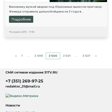
Виновнику жуткой аварии под Юрюзанью вынесли приговор.
Фемида отправила дальнобойщика на 3 года в...
Подробнее
15 апреля 2013 - 11:53
«
1
…
3 499
3 500
3 501
…
3 537
»
СМИ сетевое издание
31TV.RU
+7 (351) 269-97-25
redaktor_31@mail.ru
Новости