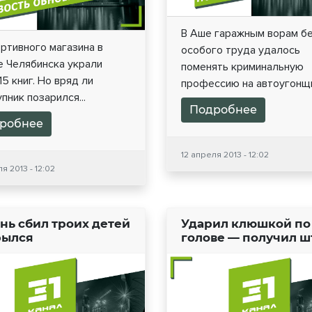
В Аше гаражным ворам б
ртивного магазина в
особого труда удалось
е Челябинска украли
поменять криминальную
15 книг. Но вряд ли
профессию на автоугонщик
пник позарился...
Подробнее
робнее
12 апреля 2013 - 12:02
я 2013 - 12:02
нь сбил троих детей
Ударил клюшкой по
рылся
голове — получил 