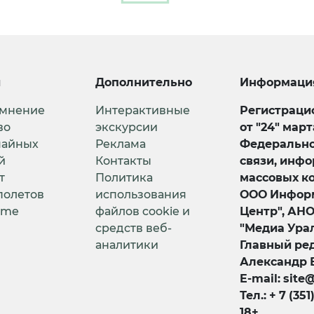
и
Дополнительно
Информаци
 мнение
Интерактивные
Регистрацио
во
экскурсии
от "24" мар
чайных
Реклама
Федерально
й
Контакты
связи, инф
т
Политика
массовых к
полетов
использования
ООО Информ
ime
файлов cookie и
Центр", АН
средств веб-
"Медиа Урал
аналитики
Главный ред
Александр 
E-mail: site
Тел.: + 7 (351
18+