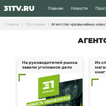
31TV.RU
Главная
Новости
Прог
Главная
Программы
Агентство чрезвычайных новос
АГЕНТ
На руководителей рынка
Из с
завели уголовное дело
мага
книг