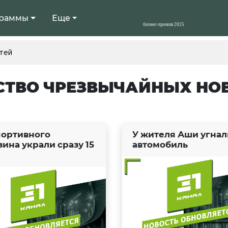
раммы
Еще
тей
СТВО ЧРЕЗВЫЧАЙНЫХ НО
портивного
У жителя Аши угнал
зина украли сразу 15
автомобиль