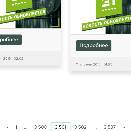
робнее
Подробнее
я 2013 - 02:02
11 апреля 2013 - 01:55
«
1
…
3 500
3 501
3 502
…
3 537
»