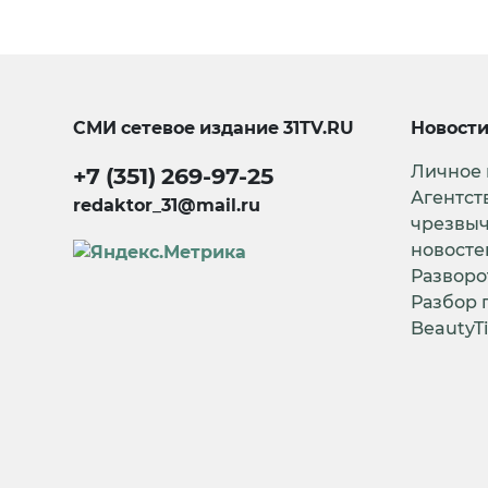
СМИ сетевое издание
31TV.RU
Новост
Личное
+7 (351) 269-97-25
Агентст
redaktor_31@mail.ru
чрезвы
новосте
Разворо
Разбор 
BeautyT