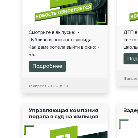
Смотрите в выпуске: -
ДТП в
Публичная попытка суицида.
свето
Как дама хотела выйти в окно; -
школь
Ба...
Под
Подробнее
11 апрел
12 апреля 2013 - 05:10
Управляющая компания
Заде
подала в суд на жильцов