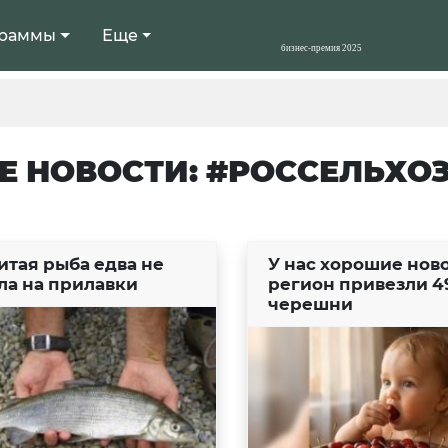
раммы
Еще
Е НОВОСТИ: #РОССЕЛЬХО
итая рыба едва не
У нас хорошие ново
ла на прилавки
регион привезли 4
черешни