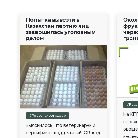
Попытка вывезти в
Окол
Казахстан партию яиц
фрук
завершилась уголовным
чере
делом
гран
#Росс
На КП
#Россельхознадзор
пропу
Выяснилось, что ветеринарный
овощей
сертификат поддельный: QR-код
инспек