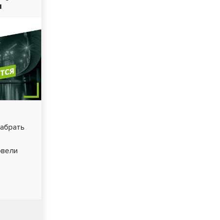
и
забрать
овели