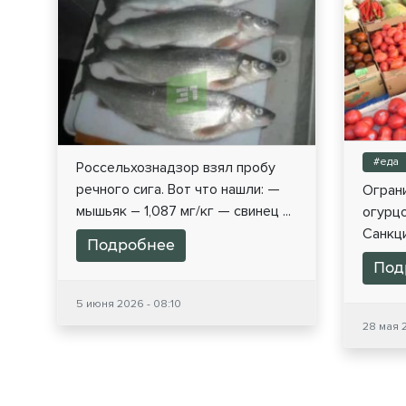
#еда
Россельхознадзор взял пробу
речного сига. Вот что нашли: —
Огран
мышьяк – 1,087 мг/кг — свинец ...
огурцо
Санкци
Подробнее
Под
5 июня 2026 - 08:10
28 мая 2