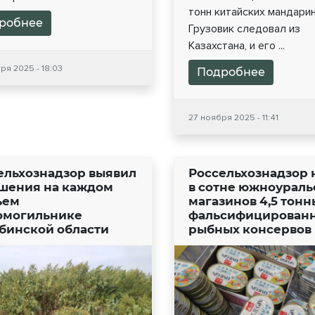
тонн китайских мандарин
робнее
Грузовик следовал из
Казахстана, и его ...
ря 2025 - 18:03
Подробнее
27 ноября 2025 - 11:41
ельхознадзор выявил
Россельхознадзор
шения на каждом
в сотне южноураль
ьем
магазинов 4,5 тонн
омогильнике
фальсифицирован
бинской области
рыбных консервов