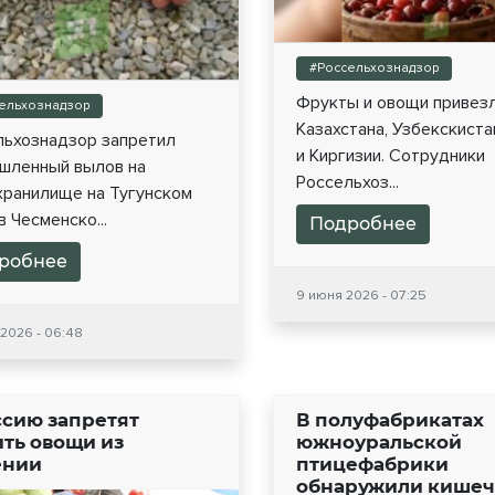
#Россельхознадзор
Фрукты и овощи привезл
ельхознадзор
Казахстана, Узбекскиста
льхознадзор запретил
и Киргизии. Сотрудники
шленный вылов на
Россельхоз...
хранилище на Тугунском
в Чесменско...
Подробнее
робнее
9 июня 2026 - 07:25
 2026 - 06:48
ссию запретят
В полуфабрикатах
ить овощи из
южноуральской
ении
птицефабрики
обнаружили кише