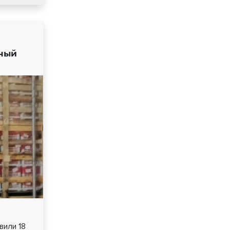
ный
вили 18