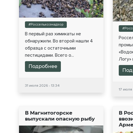
#Россельхознадзор
#Росс
В первый раз химикаты не
Россе
обнаружили. Во второй нашли 4
промы
образца с остаточными
«Водо
пестицидами. Всего о...
Логу» 
Подробнее
Под
31 июля 2026 - 13:34
17 июля
В Магнитогорске
В Ро
выпускали опасную рыбу
ввоз
Арм