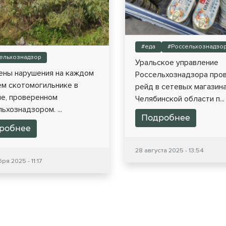
#еда
#Россельхознадзо
ельхознадзор
Уральское управление
ены нарушения на каждом
Россельхознадзора про
ем скотомогильнике в
рейд в сетевых магазин
не, проверенном
Челябинской области п...
ьхознадзором. ...
Подробнее
робнее
28 августа 2025 - 13:54
ря 2025 - 11:17