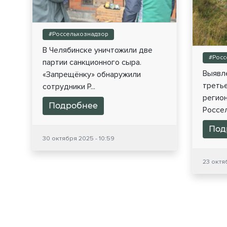
#Россельхознадзор
В Челябинске уничтожили две
#Росс
партии санкционного сыра.
Выявл
«Запрещёнку» обнаружили
треть
сотрудники Р...
регио
Подробнее
Россел
Под
30 октября 2025 - 10:59
23 октяб