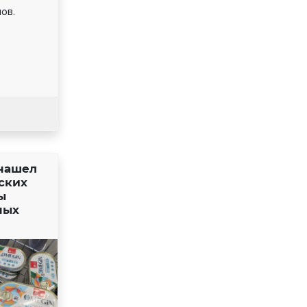
ов.
 нашел
ских
ы
ных