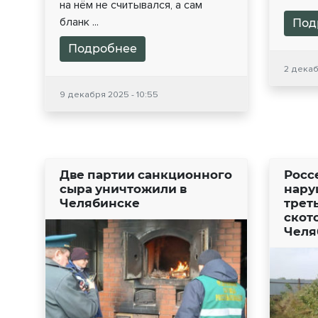
на нём не считывался, а сам
бланк ...
Под
Подробнее
2 декаб
9 декабря 2025 - 10:55
Две партии санкционного
Росс
сыра уничтожили в
нару
Челябинске
трет
скот
Челя