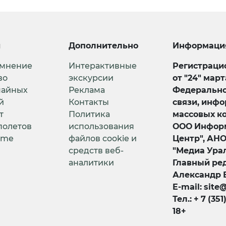
и
Дополнительно
Информаци
 мнение
Интерактивные
Регистрацио
во
экскурсии
от "24" мар
чайных
Реклама
Федерально
й
Контакты
связи, инф
т
Политика
массовых к
полетов
использования
ООО Информ
ime
файлов cookie и
Центр", АН
средств веб-
"Медиа Урал
аналитики
Главный ред
Александр 
E-mail: site
Тел.: + 7 (351
18+