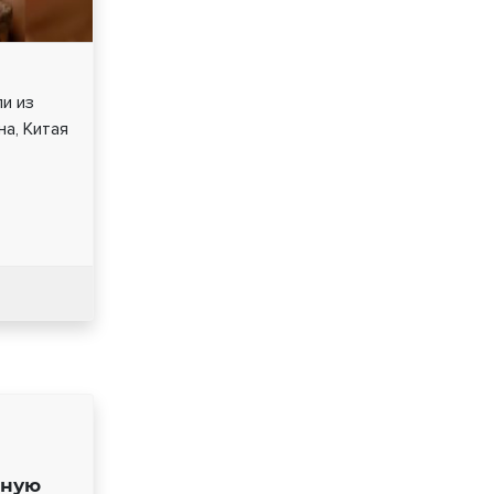
и из
на, Китая
чную