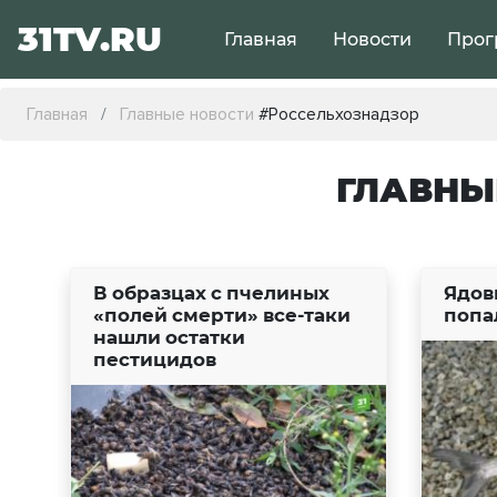
31TV.RU
Главная
Новости
Прог
Главная
Главные новости
#Россельхознадзор
ГЛАВНЫ
В образцах с пчелиных
Ядов
«полей смерти» все-таки
попа
нашли остатки
пестицидов