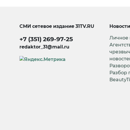
СМИ сетевое издание
31TV.RU
Новост
Личное
+7 (351) 269-97-25
Агентст
redaktor_31@mail.ru
чрезвы
новосте
Разворо
Разбор 
BeautyT