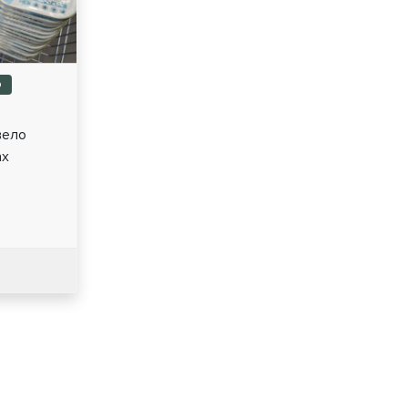
р
вело
ах