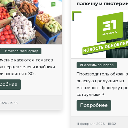
палочку и листери
#Россельхознадзор
ичение касаются: томатов
#Россельхознадзор
в перцев зелени клубники
и вводятся с 30 ...
Производитель обязан 
опасную продукцию из
робнее
магазинов. Проверку пр
сотрудники Р...
026 - 19:16
Подробнее
11 февраля 2026 - 18:32