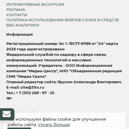
ИНТЕРАКТИВНЫЕ ЭКСКУРСИИ
РЕКЛАМА
КОНТАКТЫ
ПОЛИТИКА ИСПОЛЬЗОВАНИЯ ФАЙЛОВ COOKIE И СРЕДСТВ
ВЕБ-АНАЛИТИКИ
Информация
Регистрационный номер: Эл № ФС77-91199 от "24" марта
2026 года зарегистрировано
Федеральной службой по надзору в сфере связи,
информационных технологий и массовых
коммуникаций. Учредитель - ООО Информационная
компания "Медиа-Центр", АНО "Объединенная редакция
СМИ "Медиа Урала".
Главный редактор сайта: Ярухин Александр Викторович.
E-mail: site@31tv.ru
Тел.: + 7 (351) 269 - 97 - 25
18+
© 2008-2026 Все права защищены
разработка и продвижение:
Lukevium
Мы используем файлы cookie для улучшения
работы сайта.
Узнать больше