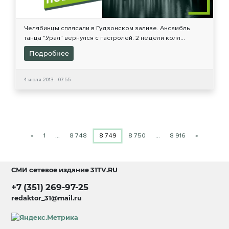
Челябинцы сплясали в Гудзонском заливе. Ансамбль
танца "Урал" вернулся с гастролей. 2 недели колл...
Подробнее
4 июля 2013 - 07:55
«
1
…
8 748
8 749
8 750
…
8 916
»
СМИ сетевое издание
31TV.RU
+7 (351) 269-97-25
redaktor_31@mail.ru