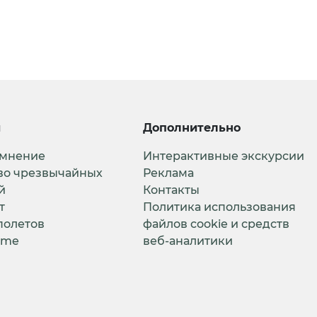
и
Дополнительно
 мнение
Интерактивные экскурсии
во чрезвычайных
Реклама
й
Контакты
т
Политика использования
полетов
файлов cookie и средств
ime
веб-аналитики