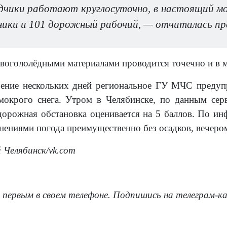
дчики работают круглосуточно, в настоящий мо
ники и 101 дорожный рабочий, — отчиталась пр
вогололёдными материалами проводится точечно и в 
чение нескольких дней региональное ГУ МЧС предуп
мокрого снега. Утром в Челябинске, по данным сер
дорожная обстановка оценивается на 5 баллов. По ин
снениями погода преимущественно без осадков, вечеро
 Челябинск/vk.com
 первым в своем телефоне. Подпишись на телеграм-к