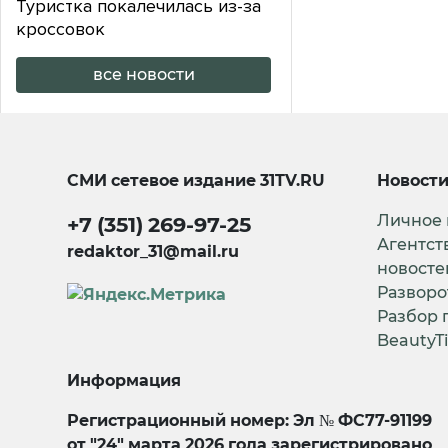
Туристка покалечилась из-за
кроссовок
все новости
СМИ сетевое издание
31TV.RU
Новост
Личное
+7 (351) 269-97-25
Агентст
redaktor_31@mail.ru
новосте
Разворо
Разбор 
BeautyT
Информация
Регистрационный номер: Эл № ФС77-91199
от "24" марта 2026 года зарегистрировано