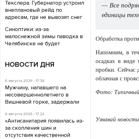
Текслера. Губернатор устроил
— Все подря
внеплановый рейд по
единицы тех
адресам, где не вывозят снег
Синоптики: из-за
малоснежной зимы паводка в
Обработка проти
Челябинске не будет
Напомним, в те
осадках в виде 
НОВОСТИ ДНЯ
пробки. Сейчас 
облачная с проя
6 августа 2026 - 17:36
Мужчину, напавшего на
Фото:
Типичный
несовершеннолетнего в
Вишневой горке, задержали
6 августа 2026 - 17:22
Узнавай новости
«Антисанитария появилась из-
за скопления шин и
отсутствия качественной