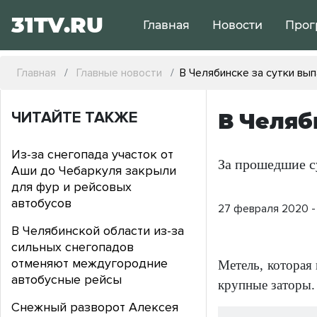
31TV.RU
Главная
Новости
Прог
Главная
Главные новости
В Челябинске за сутки вы
ЧИТАЙТЕ ТАКЖЕ
В Челяб
Из-за снегопада участок от
За прошедшие су
Аши до Чебаркуля закрыли
для фур и рейсовых
автобусов
27 февраля 2020 - 
В Челябинской области из-за
сильных снегопадов
отменяют междугородние
Метель, которая 
автобусные рейсы
крупные заторы. 
Снежный разворот Алексея